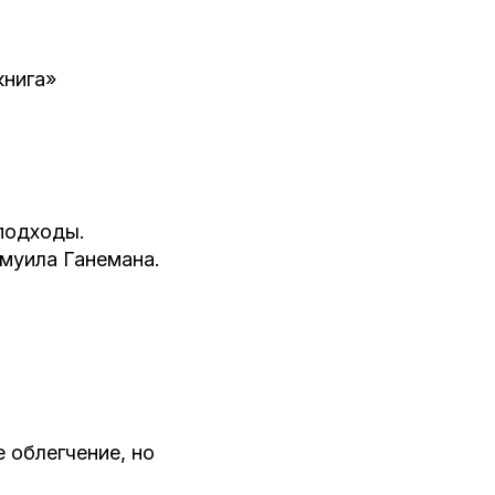
книга»
подходы.
амуила Ганемана.
 облегчение, но