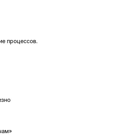
ие процессов.
езно
чам»