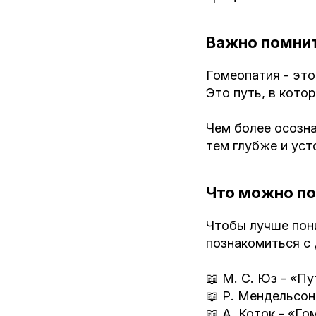
Важно помни
Гомеопатия - это
Это путь, в кото
Чем более осозна
тем глубже и уст
Что можно по
Чтобы лучше пони
познакомиться с
📖 М. С. Юз - «П
📖 Р. Мендельсон
📖 А. Коток - «Г