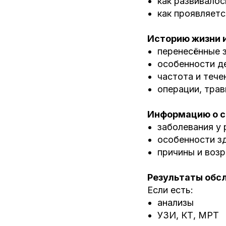
как развивалос
как проявляетс
Историю жизни 
перенесённые 
особенности д
частота и тече
операции, тра
Информацию о 
заболевания у
особенности з
причины и возр
Результаты обс
Если есть:
анализы
УЗИ, КТ, МРТ