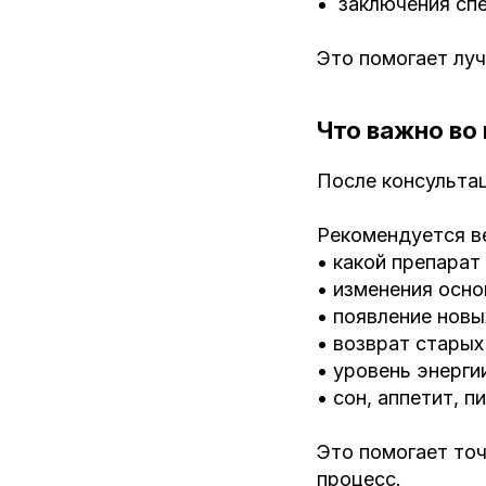
заключения сп
Это помогает лу
Что важно во
После консульта
Рекомендуется в
• какой препарат
• изменения осн
• появление нов
• возврат стары
• уровень энерги
• сон, аппетит, 
Это помогает то
процесс.