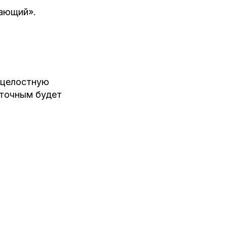
ающий».
 целостную
 точным будет