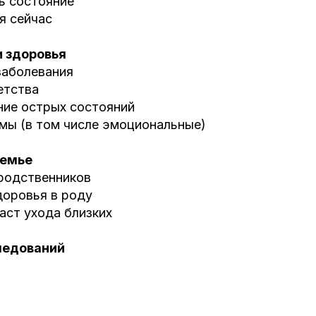
ь состояние
я сейчас
и здоровья
заболевания
етства
ние острых состояний
вмы (в том числе эмоциональные)
семье
 родственников
доровья в роду
аст ухода близких
ледований